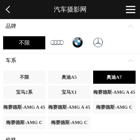
汽车摄影网
品牌
不限
车系
不限
奥迪A5
奥迪A7
宝马2系
宝马X1
梅赛德斯-AMG A 45
4MATIC
梅赛德斯-AMG A 45
梅赛德斯-AMG A 45
梅赛德斯-AMG C
4MATIC
4MATIC
63 轿跑车
梅赛德斯-AMG C
梅赛德斯-AMG C
63 轿跑车
63 轿跑车
价格