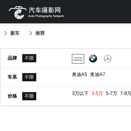
新车
推荐
品牌
不限
奥迪A5
奥迪A7
车系
不限
3万以下
3-5万
5-7万
7-9
价格
不限