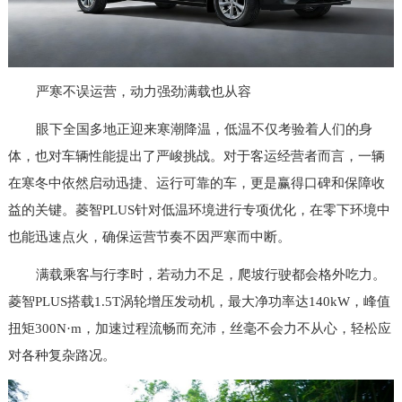
严寒不误运营，动力强劲满载也从容
眼下全国多地正迎来寒潮降温，低温不仅考验着人们的身
体，也对车辆性能提出了严峻挑战。对于客运经营者而言，一辆
在寒冬中依然启动迅捷、运行可靠的车，更是赢得口碑和保障收
益的关键。菱智PLUS针对低温环境进行专项优化，在零下环境中
也能迅速点火，确保运营节奏不因严寒而中断。
满载乘客与行李时，若动力不足，爬坡行驶都会格外吃力。
菱智PLUS搭载1.5T涡轮增压发动机，最大净功率达140kW，峰值
扭矩300N·m，加速过程流畅而充沛，丝毫不会力不从心，轻松应
对各种复杂路况。