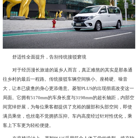
舒适性全面提升，告别传统接驳窘境
对于经历漫长旅途的返乡人而言，真正难熬的其实是那条通
往乡村的最后一程路。传统接驳车辆空间狭小、座椅硬、噪音
大，让本已疲惫的身心更添倦意。菱智PLUS的出现彻底改变这一
局面。它拥有5170mm的车身长度与3198mm的超长轴距，内部空
间宽绰舒展，为每位乘客都提供了充裕的腿部和头部空间，即使
满员乘坐，也丝毫不觉拥挤压抑。车内高度经过针对性优化，乘
客上下车更为轻松便捷。